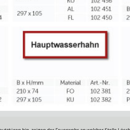
utztüren hin, zeigen der Feuerwehr an welcher Stelle Lö